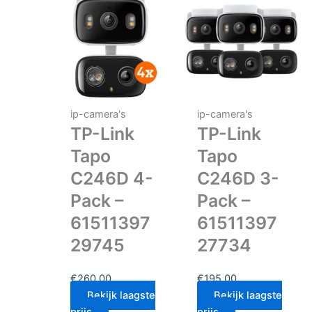
ip-camera's
ip-camera's
TP-Link
TP-Link
Tapo
Tapo
C246D 4-
C246D 3-
Pack –
Pack –
61511397
61511397
29745
27734
€
260.00
€
195.00
Bekijk laagste
Bekijk laagste
prijs
prijs