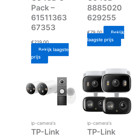
Pack –
8885020
61511363
629255
67353
€
79.00
Bekijk
laagste prijs
€
219.00
Bekijk laagste
prijs
ip-camera's
ip-camera's
TP-Link
TP-Link