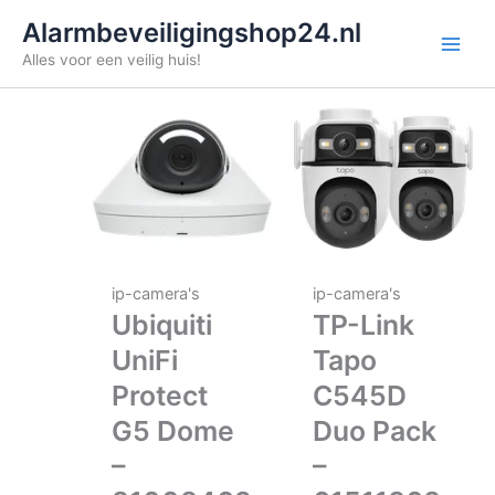
Ga
Alarmbeveiligingshop24.nl
naar
Alles voor een veilig huis!
de
inhoud
ip-camera's
ip-camera's
Ubiquiti
TP-Link
UniFi
Tapo
Protect
C545D
G5 Dome
Duo Pack
–
–