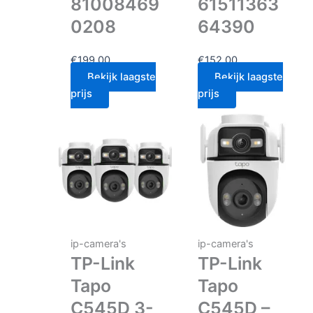
81008469
61511363
0208
64390
€
199.00
€
152.00
Bekijk laagste
Bekijk laagste
prijs
prijs
ip-camera's
ip-camera's
TP-Link
TP-Link
Tapo
Tapo
C545D 3-
C545D –