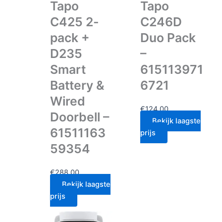
Tapo
Tapo
C425 2-
C246D
pack +
Duo Pack
D235
–
Smart
615113971
Battery &
6721
Wired
€
124.00
Doorbell –
Bekijk laagste
61511163
prijs
59354
€
288.00
Bekijk laagste
prijs