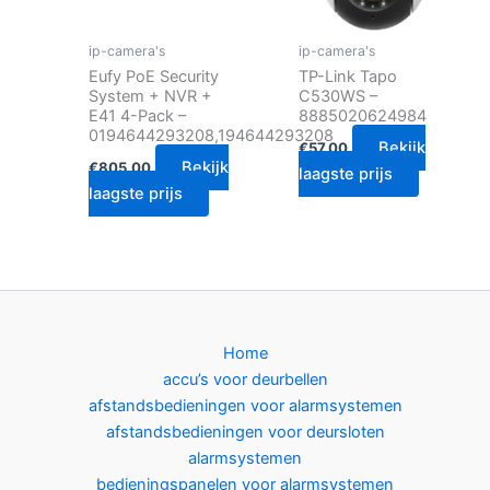
ip-camera's
ip-camera's
Eufy PoE Security
TP-Link Tapo
System + NVR +
C530WS –
E41 4-Pack –
8885020624984
0194644293208,194644293208
Bekijk
€
57.00
Bekijk
€
805.00
laagste prijs
laagste prijs
Home
accu’s voor deurbellen
afstandsbedieningen voor alarmsystemen
afstandsbedieningen voor deursloten
alarmsystemen
bedieningspanelen voor alarmsystemen