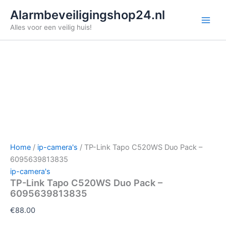
Ga
Alarmbeveiligingshop24.nl
naar
Alles voor een veilig huis!
de
inhoud
Home
/
ip-camera's
/ TP-Link Tapo C520WS Duo Pack –
6095639813835
ip-camera's
TP-Link Tapo C520WS Duo Pack –
6095639813835
€
88.00