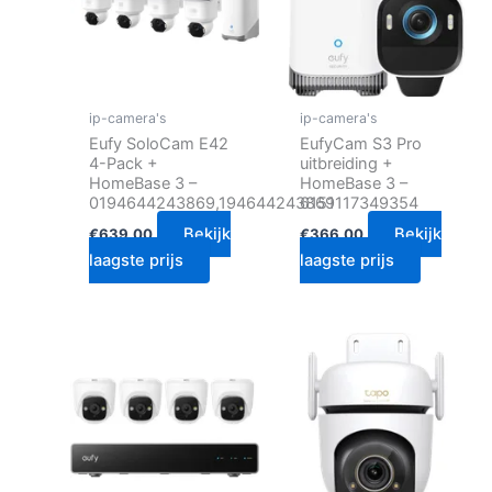
ip-camera's
ip-camera's
Eufy SoloCam E42
EufyCam S3 Pro
4-Pack +
uitbreiding +
HomeBase 3 –
HomeBase 3 –
0194644243869,194644243869
6151117349354
Bekijk
Bekijk
€
639.00
€
366.00
laagste prijs
laagste prijs