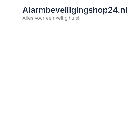
Ga
Alarmbeveiligingshop24.nl
naar
Alles voor een veilig huis!
de
inhoud