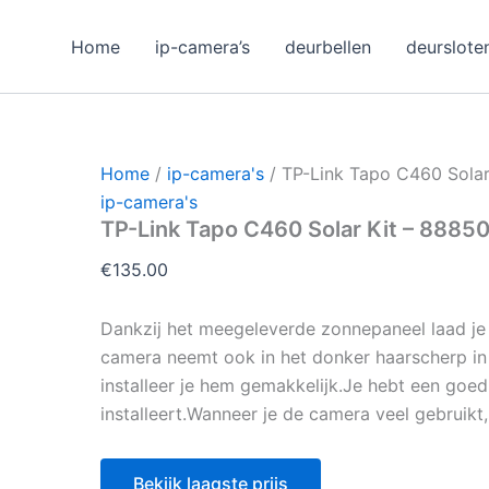
Home
ip-camera’s
deurbellen
deurslote
Home
/
ip-camera's
/ TP-Link Tapo C460 Sola
ip-camera's
TP-Link Tapo C460 Solar Kit – 888
€
135.00
Dankzij het meegeleverde zonnepaneel laad je 
camera neemt ook in het donker haarscherp in
installeer je hem gemakkelijk.Je hebt een goed
installeert.Wanneer je de camera veel gebruikt,
Bekijk laagste prijs