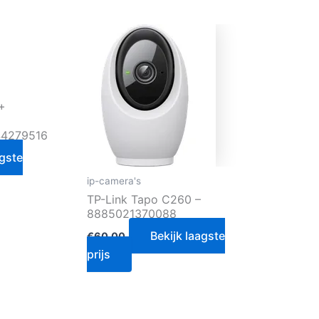
+
44279516
agste
ip-camera's
TP-Link Tapo C260 –
8885021370088
Bekijk laagste
€
60.00
prijs