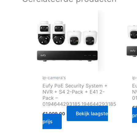
ip-camera's
ip
Eufy PoE Security System +
E
NVR + S4 2-Pack + E41 2-
N
Pack –
0
0194644293185,194644293185
€
Bekijk laagste
€
1,009.00
pr
prijs