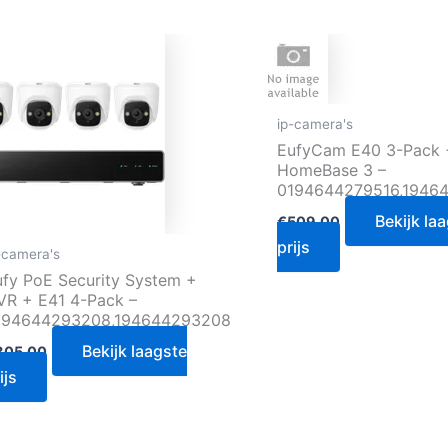
ip-camera's
EufyCam E40 3-Pack 
HomeBase 3 –
0194644279516,1946
Bekijk la
€
509.00
prijs
-camera's
ufy PoE Security System +
VR + E41 4-Pack –
194644293208,194644293208
Bekijk laagste
805.00
ijs