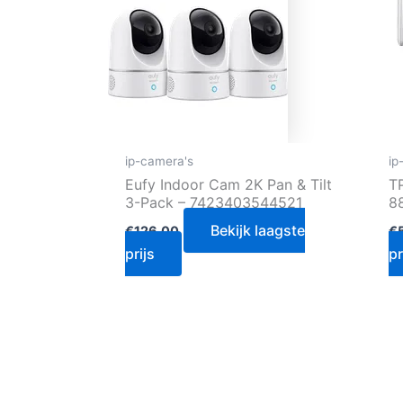
ip-camera's
ip
Eufy Indoor Cam 2K Pan & Tilt
T
3-Pack – 7423403544521
8
Bekijk laagste
€
126.00
€
prijs
pr