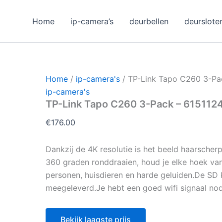
Home
ip-camera’s
deurbellen
deurslote
Home
/
ip-camera's
/ TP-Link Tapo C260 3-Pa
ip-camera's
TP-Link Tapo C260 3-Pack – 61511
€
176.00
Dankzij de 4K resolutie is het beeld haarscher
360 graden ronddraaien, houd je elke hoek va
personen, huisdieren en harde geluiden.De SD 
meegeleverd.Je hebt een goed wifi signaal nodi
Bekijk laagste prijs