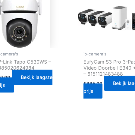
-camera's
ip-camera's
P-Link Tapo C530WS –
EufyCam S3 Pro 3-Pa
885020624984
Video Doorbell E340 
– 6151121483488
Bekijk laagste
57.00
Bekijk la
€
995.00
ijs
prijs