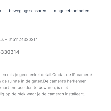
n
bewegingssensoren
magneetcontacten
ck – 6151124330314
24330314
p en mis je geen enkel detail.Omdat de IP camera’s
n de ruimte in de gaten.De camera’s herkennen
kaart om beelden te bewaren, is niet
g op de plek waar je de camera’s installeert.