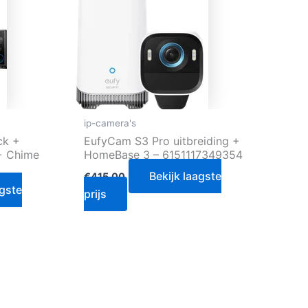
ip-camera's
ck +
EufyCam S3 Pro uitbreiding +
+ Chime
HomeBase 3 – 6151117349354
Bekijk laagste
€
415.00
agste
prijs