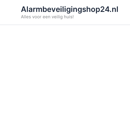
Ga
Alarmbeveiligingshop24.nl
naar
Alles voor een veilig huis!
de
inhoud