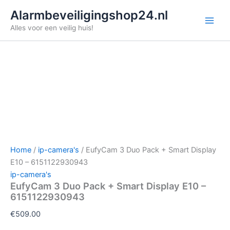
Ga
Alarmbeveiligingshop24.nl
naar
Alles voor een veilig huis!
de
inhoud
Home
/
ip-camera's
/ EufyCam 3 Duo Pack + Smart Display
E10 – 6151122930943
ip-camera's
EufyCam 3 Duo Pack + Smart Display E10 –
6151122930943
€
509.00