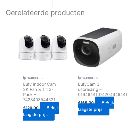
Gerelateerde producten
ip-camera's
ip-camera's
Eufy Indoor Cam
EufyCam 3
2K Pan & Tilt 3-
uitbreiding –
Pack –
0194644107420,1946441
7423403544521
Bekijk
€
169.00
Bekijk
€
126.00
laagste prijs
laagste prijs