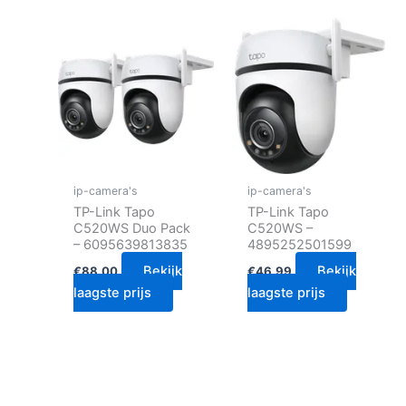
ip-camera's
ip-camera's
TP-Link Tapo
TP-Link Tapo
C520WS Duo Pack
C520WS –
– 6095639813835
4895252501599
Bekijk
Bekijk
€
88.00
€
46.99
laagste prijs
laagste prijs