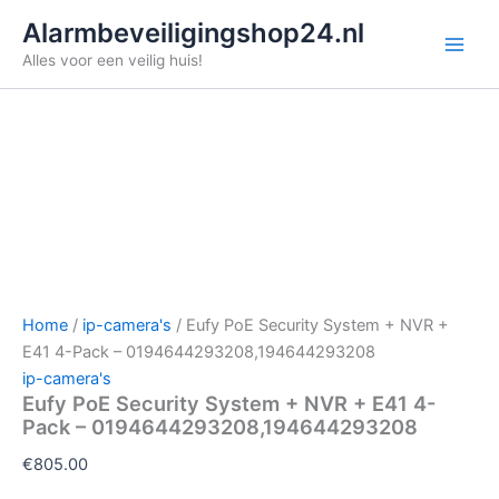
Ga
Alarmbeveiligingshop24.nl
naar
Alles voor een veilig huis!
de
inhoud
Home
/
ip-camera's
/ Eufy PoE Security System + NVR +
E41 4-Pack – 0194644293208,194644293208
ip-camera's
Eufy PoE Security System + NVR + E41 4-
Pack – 0194644293208,194644293208
€
805.00