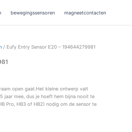
n
bewegingssensoren
magneetcontacten
n
/ Eufy Entry Sensor E20 – 194644279981
981
 raam open gaat.Het kleine ontwerp valt
 5 jaar mee, dus je hoeft hem bijna nooit te
HB Pro, HB3 of HB2) nodig om de sensor te