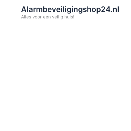
Ga
Alarmbeveiligingshop24.nl
naar
Alles voor een veilig huis!
de
inhoud