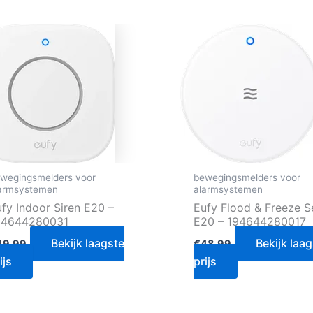
wegingsmelders voor
bewegingsmelders voor
armsystemen
alarmsystemen
fy Indoor Siren E20 –
Eufy Flood & Freeze S
94644280031
E20 – 194644280017
Bekijk laagste
Bekijk laa
49.99
€
48.99
ijs
prijs