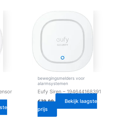
bewegingsmelders voor
alarmsystemen
ensor
Eufy Siren – 194644168391
Bekijk laagste
€
39.99
gste
prijs