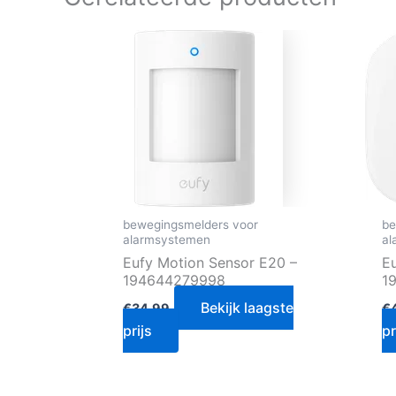
bewegingsmelders voor
be
alarmsystemen
al
Eufy Motion Sensor E20 –
Eu
194644279998
1
Bekijk laagste
€
34.99
€
prijs
pr