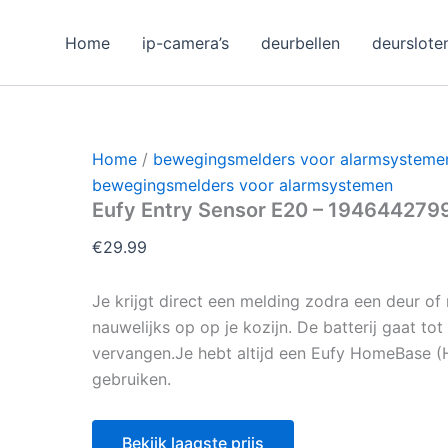
Home
ip-camera’s
deurbellen
deurslote
Home
/
bewegingsmelders voor alarmsysteme
bewegingsmelders voor alarmsystemen
Eufy Entry Sensor E20 – 194644279
€
29.99
Je krijgt direct een melding zodra een deur of
nauwelijks op op je kozijn. De batterij gaat tot
vervangen.Je hebt altijd een Eufy HomeBase (
gebruiken.
Bekijk laagste prijs