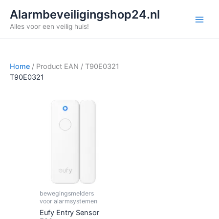
Ga
Alarmbeveiligingshop24.nl
naar
Alles voor een veilig huis!
de
inhoud
Home
/ Product EAN / T90E0321
T90E0321
bewegingsmelders
voor alarmsystemen
Eufy Entry Sensor