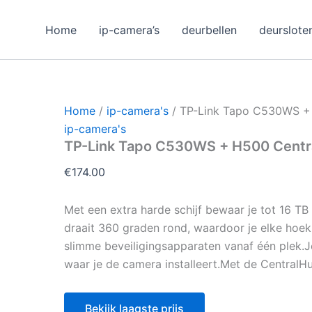
Home
ip-camera’s
deurbellen
deurslote
Home
/
ip-camera's
/ TP-Link Tapo C530WS +
ip-camera's
TP-Link Tapo C530WS + H500 Centr
€
174.00
Met een extra harde schijf bewaar je tot 16 T
draait 360 graden rond, waardoor je elke hoek 
slimme beveiligingsapparaten vanaf één plek.J
waar je de camera installeert.Met de CentralH
Bekijk laagste prijs