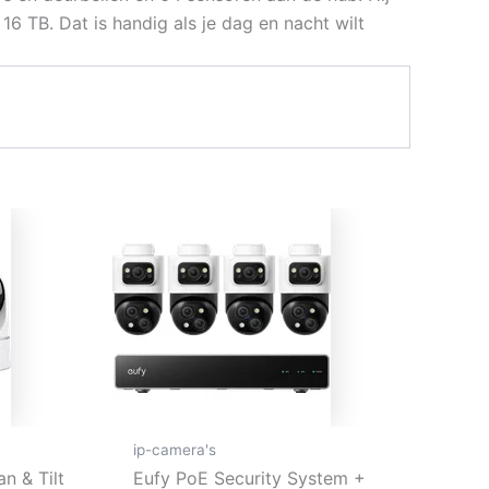
16 TB. Dat is handig als je dag en nacht wilt
ip-camera's
n & Tilt
Eufy PoE Security System +