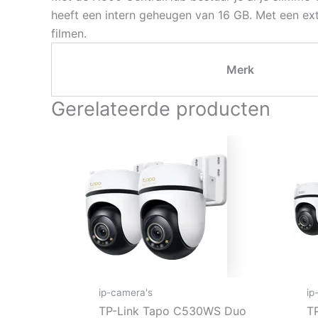
heeft een intern geheugen van 16 GB. Met een extr
filmen.
Merk
Gerelateerde producten
ip-camera's
ip
TP-Link Tapo C530WS Duo
T