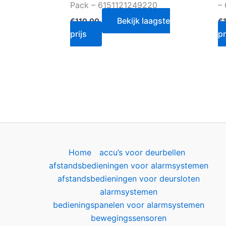
Pack – 6151121249220
–
Bekijk laagste
€
110.00
€
prijs
pr
Home
accu’s voor deurbellen
afstandsbedieningen voor alarmsystemen
afstandsbedieningen voor deursloten
alarmsystemen
bedieningspanelen voor alarmsystemen
bewegingssensoren