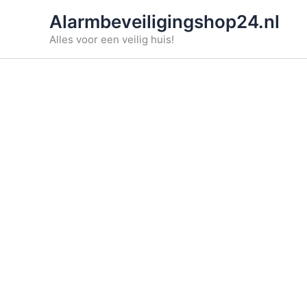
Ga
Alarmbeveiligingshop24.nl
naar
Alles voor een veilig huis!
de
inhoud