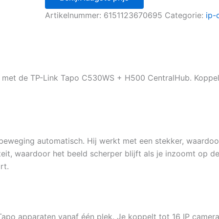
Artikelnummer:
6151123670695
Categorie:
ip-
en met de TP-Link Tapo C530WS + H500 CentralHub. Koppel
eweging automatisch. Hij werkt met een stekker, waardoor h
teit, waardoor het beeld scherper blijft als je inzoomt op 
rt.
apo apparaten vanaf één plek. Je koppelt tot 16 IP camera’