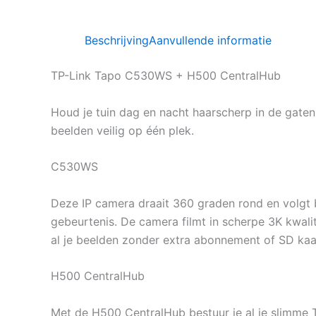
Beschrijving
Aanvullende informatie
TP-Link Tapo C530WS + H500 CentralHub
Houd je tuin dag en nacht haarscherp in de gat
beelden veilig op één plek.
C530WS
Deze IP camera draait 360 graden rond en volgt b
gebeurtenis. De camera filmt in scherpe 3K kwali
al je beelden zonder extra abonnement of SD kaa
H500 CentralHub
Met de H500 CentralHub bestuur je al je slimme T