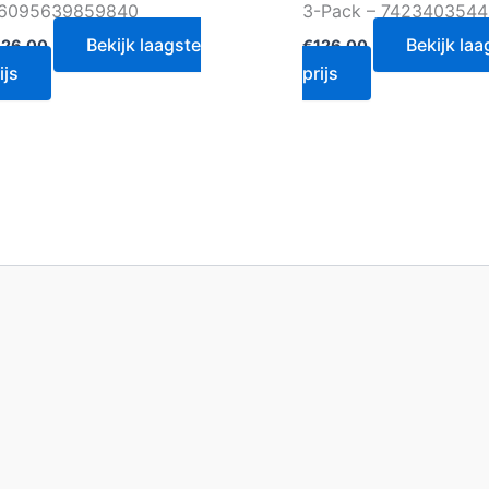
 6095639859840
3-Pack – 7423403544
Bekijk laagste
Bekijk laa
126.00
€
126.00
ijs
prijs