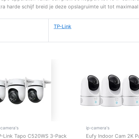
a harde schijf breid je deze opslagruimte uit tot maximaal 
TP-Link
-camera's
ip-camera's
P-Link Tapo C520WS 3-Pack
Eufy Indoor Cam 2K Pa