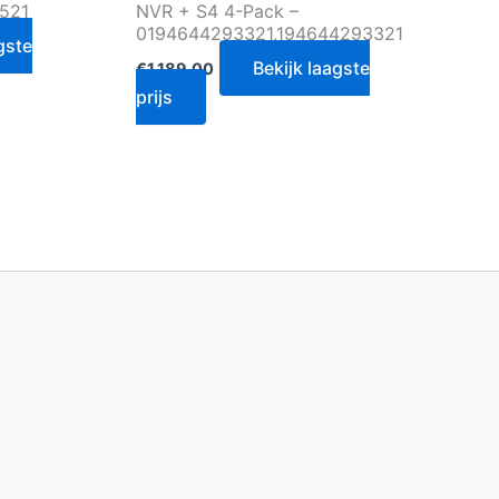
521
NVR + S4 4-Pack –
0194644293321,194644293321
gste
Bekijk laagste
€
1,189.00
prijs