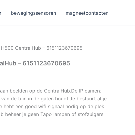
n
bewegingssensoren
magneetcontacten
 H500 CentralHub – 6151123670695
alHub – 6151123670695
B aan beelden op de CentralHub.De IP camera
van de tuin in de gaten houdt.Je bestuurt al je
e hebt een goed wifi signaal nodig op de plek
ub beheer je geen Tapo lampen of stofzuigers.