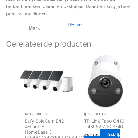
herkent mensen, dieren en pakketjes. Daardoor krijg je heel
precieze meldingen.
TP-Link
Merk
Gerelateerde producten
ip-camera's
ip-camera's
Eufy SoloCam E42
TP-Link Tapo C410
4-Pack +
– 4895252503746
HomeBase 3 –
Bekijk
€
52.00
0194644243869,194644243869