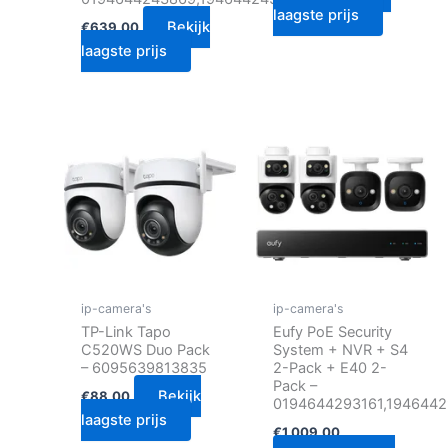
laagste prijs
Bekijk
€
639.00
laagste prijs
ip-camera's
ip-camera's
TP-Link Tapo
Eufy PoE Security
C520WS Duo Pack
System + NVR + S4
– 6095639813835
2-Pack + E40 2-
Pack –
Bekijk
€
88.00
0194644293161,1946442
laagste prijs
€
1,009.00