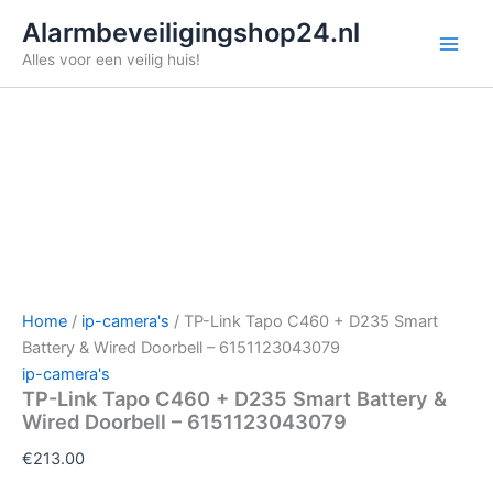
Ga
Alarmbeveiligingshop24.nl
naar
Alles voor een veilig huis!
de
inhoud
Home
/
ip-camera's
/ TP-Link Tapo C460 + D235 Smart
Battery & Wired Doorbell – 6151123043079
ip-camera's
TP-Link Tapo C460 + D235 Smart Battery &
Wired Doorbell – 6151123043079
€
213.00