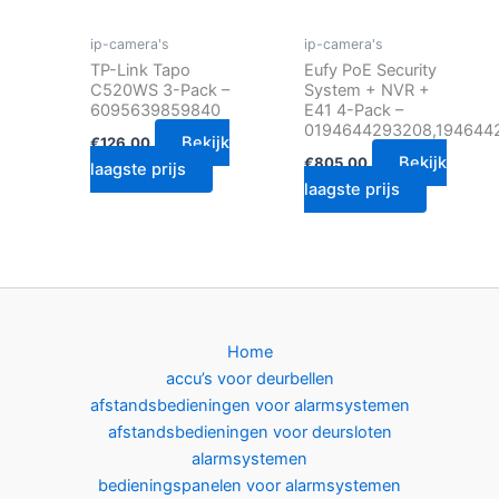
ip-camera's
ip-camera's
TP-Link Tapo
Eufy PoE Security
C520WS 3-Pack –
System + NVR +
6095639859840
E41 4-Pack –
0194644293208,194644
Bekijk
€
126.00
Bekijk
€
805.00
laagste prijs
laagste prijs
Home
accu’s voor deurbellen
afstandsbedieningen voor alarmsystemen
afstandsbedieningen voor deursloten
alarmsystemen
bedieningspanelen voor alarmsystemen