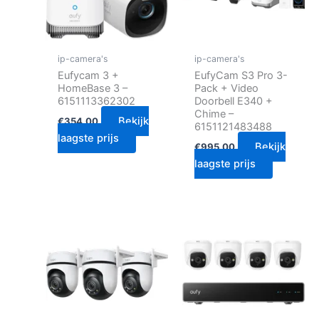
ip-camera's
ip-camera's
Eufycam 3 +
EufyCam S3 Pro 3-
HomeBase 3 –
Pack + Video
6151113362302
Doorbell E340 +
Chime –
Bekijk
€
354.00
6151121483488
laagste prijs
Bekijk
€
995.00
laagste prijs