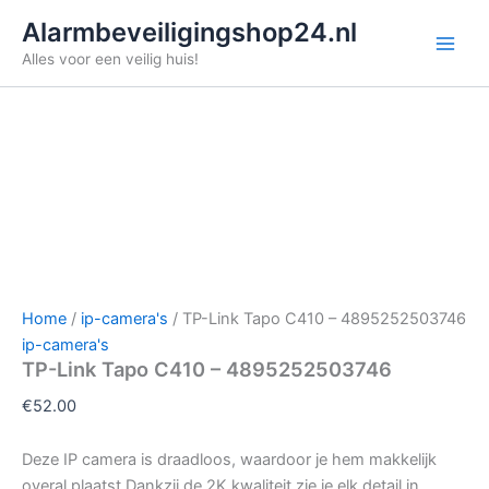
Ga
Alarmbeveiligingshop24.nl
naar
Alles voor een veilig huis!
de
inhoud
Home
/
ip-camera's
/ TP-Link Tapo C410 – 4895252503746
ip-camera's
TP-Link Tapo C410 – 4895252503746
€
52.00
Deze IP camera is draadloos, waardoor je hem makkelijk
overal plaatst.Dankzij de 2K kwaliteit zie je elk detail in