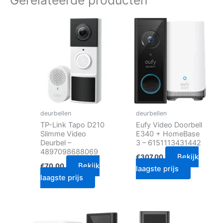
Gerelateerde producten
deurbellen
deurbellen
TP-Link Tapo D210
Eufy Video Doorbell
Slimme Video
E340 + HomeBase
Deurbel –
3 – 6151113431442
4897098688069
Bekijk
€
307.00
Bekijk
€
70.00
laagste prijs
laagste prijs