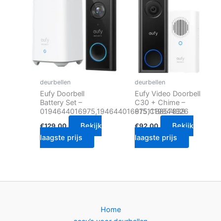
deurbellen
deurbellen
Eufy Doorbell
Eufy Video Doorbell
Battery Set –
C30 + Chime –
0194644016975,194644016975,CB857838
6151119844826
Bekijk
Bekijk
€
129.00
€
92.00
laagste prijs
laagste prijs
Home