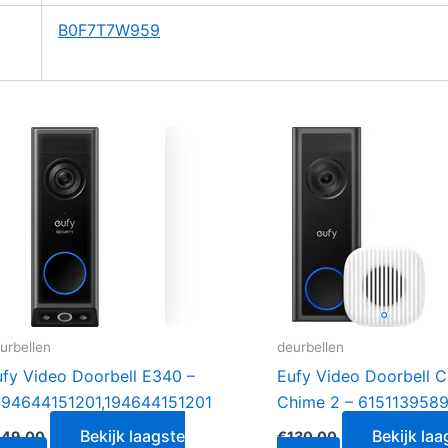
B0F7T7W959
urbellen
deurbellen
ufy Video Doorbell E340 –
Eufy Video Doorbell C
194644151201,194644151201
Chime 2 – 615113958
Bekijk laagste
Bekijk laa
149.00
€
130.00