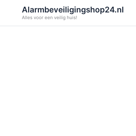
Ga
Alarmbeveiligingshop24.nl
naar
Alles voor een veilig huis!
de
inhoud