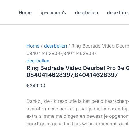
Home
ip-camera’s
deurbellen
deurslote
Home
/
deurbellen
/ Ring Bedrade Video Deurbe
0840414628397,840414628397
deurbellen
Ring Bedrade Video Deurbel Pro 3e G
0840414628397,840414628397
€
249.00
Dankzij de 4k resolutie is het beeld haarscher
microfoon en speaker praat je met mensen bij
extra slimme meldingen en bewaar je opgenome
hoort geen geluid in huis wanneer iemand aanb