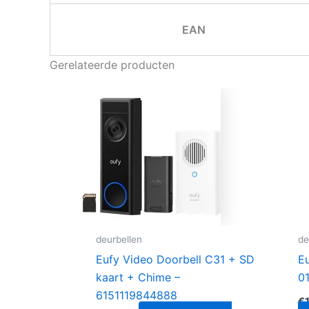
EAN
Gerelateerde producten
deurbellen
de
Eufy Video Doorbell C31 + SD
E
kaart + Chime –
0
6151119844888
€