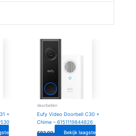
deurbellen
31 +
Eufy Video Doorbell C30 +
9530
Chime – 6151119844826
gste
Bekijk laagste
€
92.00