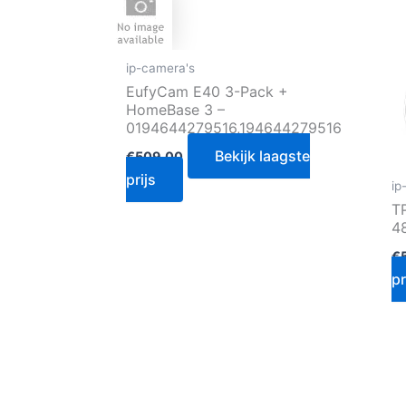
ip-camera's
EufyCam E40 3-Pack +
HomeBase 3 –
0194644279516,194644279516
Bekijk laagste
€
509.00
prijs
ip
T
4
€
pr