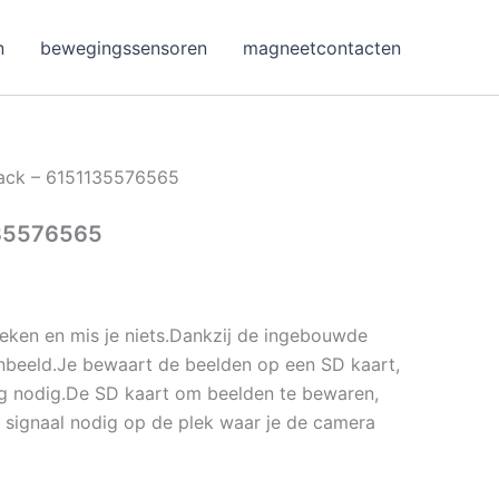
n
bewegingssensoren
magneetcontacten
ack – 6151135576565
135576565
eken en mis je niets.Dankzij de ingebouwde
enbeeld.Je bewaart de beelden op een SD kaart,
g nodig.De SD kaart om beelden te bewaren,
i signaal nodig op de plek waar je de camera