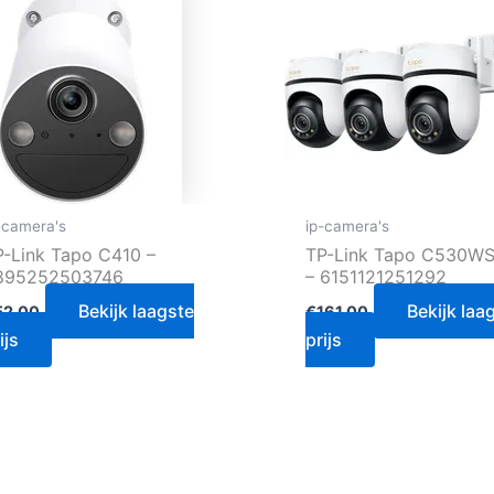
-camera's
ip-camera's
P-Link Tapo C410 –
TP-Link Tapo C530WS
895252503746
– 6151121251292
Bekijk laagste
Bekijk laa
52.00
€
161.00
ijs
prijs