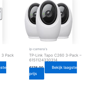
ip-camera's
 3 Pack
TP-Link Tapo C260 3-Pack –
6151124330314
gste
Bekijk laagste
€
176.00
prijs