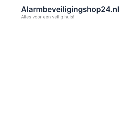
Ga
Alarmbeveiligingshop24.nl
naar
Alles voor een veilig huis!
de
inhoud