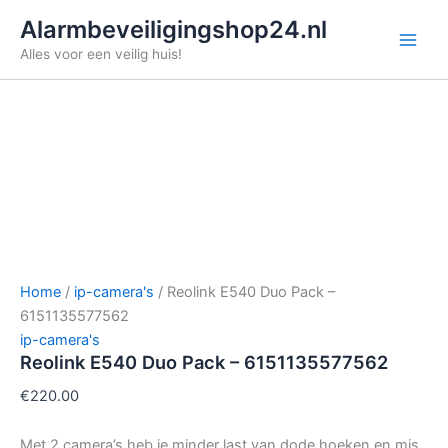
Ga
Alarmbeveiligingshop24.nl
naar
Alles voor een veilig huis!
de
inhoud
Home
/
ip-camera's
/ Reolink E540 Duo Pack –
6151135577562
ip-camera's
Reolink E540 Duo Pack – 6151135577562
€
220.00
Met 2 camera’s heb je minder last van dode hoeken en mis