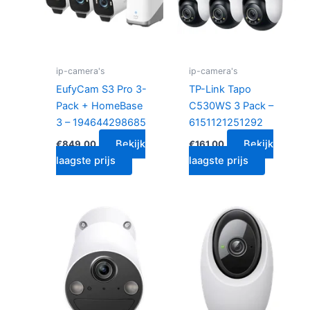
ip-camera's
ip-camera's
EufyCam S3 Pro 3-
TP-Link Tapo
Pack + HomeBase
C530WS 3 Pack –
3 – 194644298685
6151121251292
Bekijk
Bekijk
€
849.00
€
161.00
laagste prijs
laagste prijs