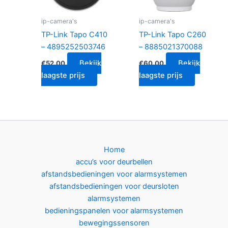
ip-camera's
ip-camera's
TP-Link Tapo C410
TP-Link Tapo C260
– 4895252503746
– 8885021370088
Bekijk
Bekijk
€
52.00
€
60.00
laagste prijs
laagste prijs
Home
accu’s voor deurbellen
afstandsbedieningen voor alarmsystemen
afstandsbedieningen voor deursloten
alarmsystemen
bedieningspanelen voor alarmsystemen
bewegingssensoren