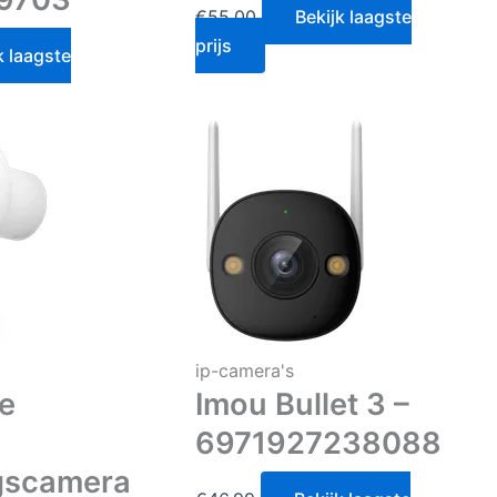
€
55.00
Bekijk laagste
prijs
k laagste
ip-camera's
e
Imou Bullet 3 –
6971927238088
ngscamera