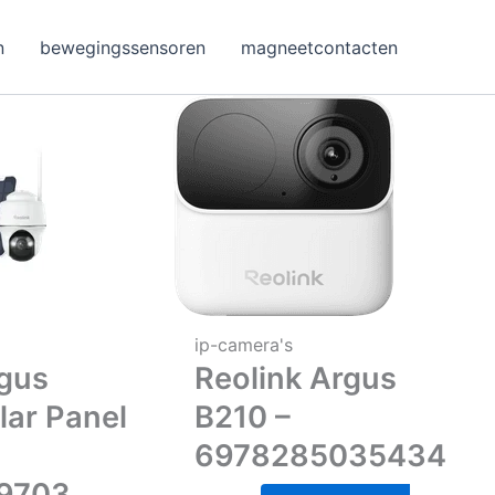
n
bewegingssensoren
magneetcontacten
ip-camera's
rgus
Reolink Argus
lar Panel
B210 –
6978285035434
19703