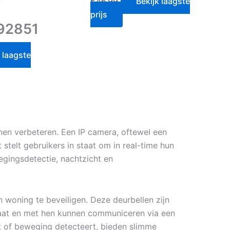
€
46.99
Bekijk laagste
prijs
92851
 laagste
nen verbeteren. Een IP camera, oftewel een
 stelt gebruikers in staat om in real-time hun
egingsdetectie, nachtzicht en
 woning te beveiligen. Deze deurbellen zijn
taat en met hen kunnen communiceren via een
 of beweging detecteert, bieden slimme