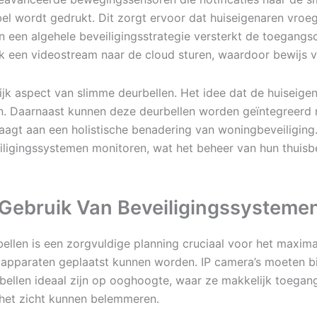
bel wordt gedrukt. Dit zorgt ervoor dat huiseigenaren vr
n een algehele beveiligingsstrategie versterkt de toegangs
ok een videostream naar de cloud sturen, waardoor bewijs 
ijk aspect van slimme deurbellen. Het idee dat de huiseige
en. Daarnaast kunnen deze deurbellen worden geïntegreerd
raagt aan een holistische benadering van woningbeveiligin
ligingssystemen monitoren, wat het beheer van hun thuisbe
n Gebruik Van Beveiligingssysteme
bellen is een zorgvuldige planning cruciaal voor het maximal
e apparaten geplaatst kunnen worden. IP camera’s moeten b
rbellen ideaal zijn op ooghoogte, waar ze makkelijk toega
 het zicht kunnen belemmeren.