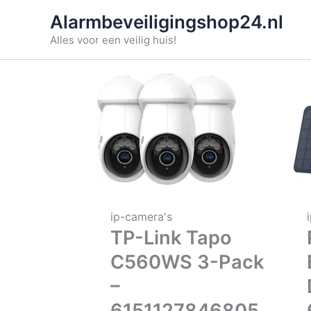
Ga
Alarmbeveiligingshop24.nl
naar
Alles voor een veilig huis!
de
inhoud
ip-camera's
TP-Link Tapo
C560WS 3-Pack
–
6151127846805