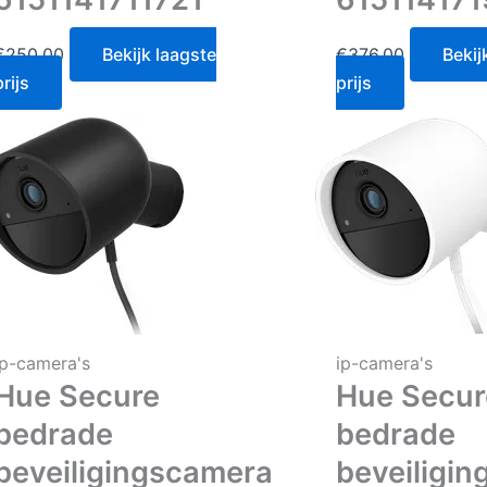
€
250.00
Bekijk laagste
€
376.00
Bekij
prijs
prijs
ip-camera's
ip-camera's
Hue Secure
Hue Secur
bedrade
bedrade
beveiligingscamera
beveiligi