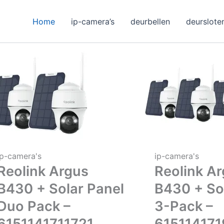
Home
ip-camera’s
deurbellen
deurslote
ip-camera's
ip-camera's
Reolink Argus
Reolink A
B430 + Solar Panel
B430 + So
Duo Pack –
3-Pack –
6151141711721
61511417