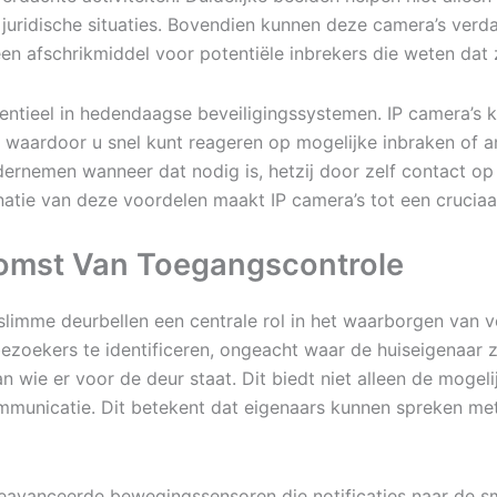
 juridische situaties. Bovendien kunnen deze camera’s verd
en afschrikmiddel voor potentiële inbrekers die weten dat
entieel in hedendaagse beveiligingssystemen. IP camera’s
waardoor u snel kunt reageren op mogelijke inbraken of an
dernemen wanneer dat nodig is, hetzij door zelf contact op 
ie van deze voordelen maakt IP camera’s tot een cruciaal 
komst Van Toegangscontrole
slimme deurbellen een centrale rol in het waarborgen van 
oekers te identificeren, ongeacht waar de huiseigenaar zi
an wie er voor de deur staat. Dit biedt niet alleen de mog
municatie. Dit betekent dat eigenaars kunnen spreken met h
geavanceerde bewegingssensoren die notificaties naar de 