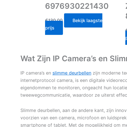
6976930221430
€
130.00
Bekijk laagste
prijs
Wat Zijn IP Camera’s en Sli
IP camera’s en
slimme deurbellen
zijn moderne tec
internetprotocol camera, is een digitale videoreco
eigendommen te monitoren, ongeacht hun locatie.
tweewegcommunicatie, waardoor ze uiterst effectie
Slimme deurbellen, aan de andere kant, zijn inno
voorzien van een camera, microfoon en luidspre
smartphone of tablet. Met de mogelijkheid om m