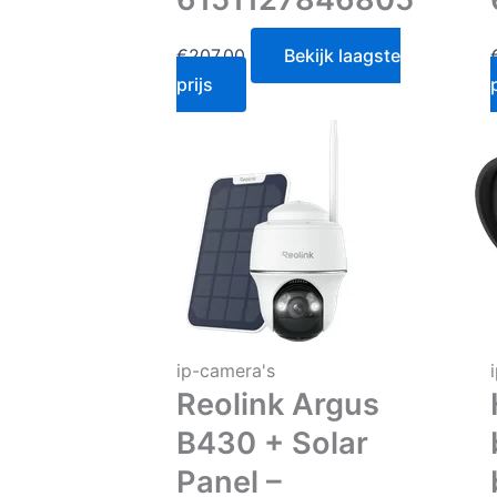
€
207.00
Bekijk laagste
prijs
ip-camera's
Reolink Argus
B430 + Solar
Panel –