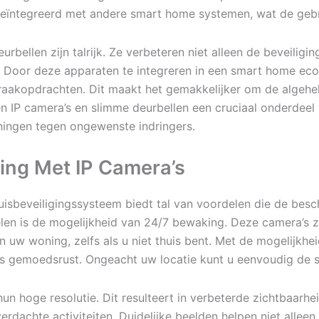
geïntegreerd met andere smart home systemen, wat de gebru
urbellen zijn talrijk. Ze verbeteren niet alleen de beveilig
d. Door deze apparaten te integreren in een smart home ec
akopdrachten. Dit maakt het gemakkelijker om de algehele
 IP camera’s en slimme deurbellen een cruciaal onderdeel
oningen tegen ongewenste indringers.
ing Met IP Camera’s
uisbeveiligingssysteem biedt tal van voordelen die de bes
len is de mogelijkheid van 24/7 bewaking. Deze camera’s zi
n uw woning, zelfs als u niet thuis bent. Met de mogelijkhei
s gemoedsrust. Ongeacht uw locatie kunt u eenvoudig de s
un hoge resolutie. Dit resulteert in verbeterde zichtbaarhe
rdachte activiteiten. Duidelijke beelden helpen niet alleen 