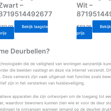
Zwart –
Wit –
8719514492677
87195144
€
112.00
Bekijk laagste
€
113.00
Bekijk
prijs
prijs
mme Deurbellen?
hnologieën die de veiligheid van woningen aanzienlijk kun
rder die beelden vastlegt en deze via internet verzendt. Dit
 Deze camera’s zijn vaak uitgerust met functies zoals bew
f zijn in het versterken van huisbeveiliging.
vatieve apparaten die zijn ontworpen om de toegang tot een
ker, waardoor bewoners kunnen zien wie er voor de deur s
eldingen te ontvangen wanneer iemand op de deurbel drukt