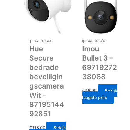
ip-camera's
ip-camera's
Hue
Imou
Secure
Bullet 3 –
bedrade
69719272
beveiligin
38088
gscamera
€
46.99
Bekijk
Wit –
laagste prijs
87195144
92851
€
113.00
Bekijk