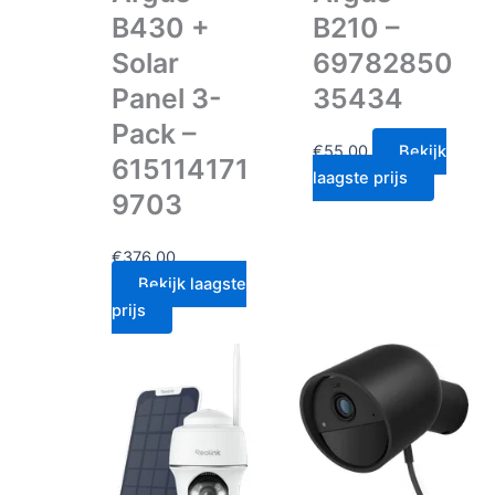
B430 +
B210 –
Solar
69782850
Panel 3-
35434
Pack –
€
55.00
Bekijk
615114171
laagste prijs
9703
€
376.00
Bekijk laagste
prijs