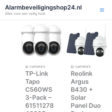
Ga
Alarmbeveiligingshop24.nl
naar
Alles voor een veilig huis!
de
inhoud
ip-camera's
ip-camera's
TP-Link
Reolink
Tapo
Argus
C560WS
B430 +
3-Pack –
Solar
61511278
Panel Duo