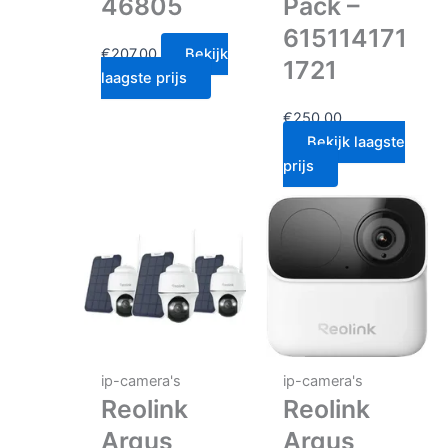
46805
Pack –
615114171
€
207.00
Bekijk
1721
laagste prijs
€
250.00
Bekijk laagste
prijs
ip-camera's
ip-camera's
Reolink
Reolink
Argus
Argus