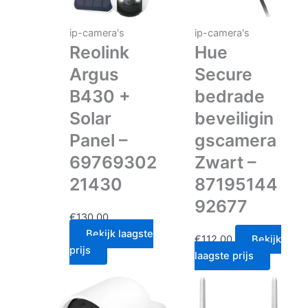
ip-camera's
ip-camera's
Reolink
Hue
Argus
Secure
B430 +
bedrade
Solar
beveiligin
Panel –
gscamera
69769302
Zwart –
21430
87195144
92677
€
130.00
Bekijk laagste
€
112.00
Bekijk
prijs
laagste prijs