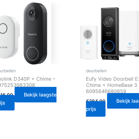
urbellen
deurbellen
eolink D340P + Chime –
Eufy Video Doorbell 
975253983308
Chime + HomeBase 3 
6095646680659
Bekijk laagste
116.00
Bekijk la
€
294.00
ijs
prijs