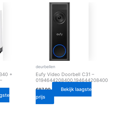
deurbellen
E340 +
Eufy Video Doorbell C31 –
–
0194644208400,194644208400
Bekijk laagste
€
97.00
agste
prijs