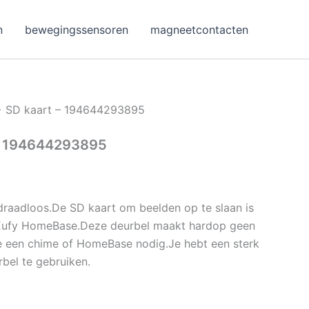
n
bewegingssensoren
magneetcontacten
 + SD kaart – 194644293895
 – 194644293895
 draadloos.De SD kaart om beelden op te slaan is
Eufy HomeBase.Deze deurbel maakt hardop geen
je een chime of HomeBase nodig.Je hebt een sterk
rbel te gebruiken.