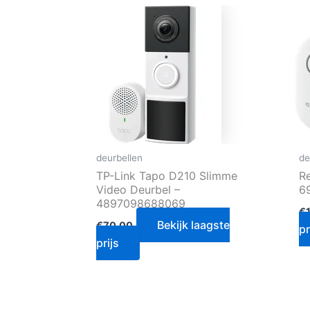
deurbellen
de
TP-Link Tapo D210 Slimme
R
Video Deurbel –
6
4897098688069
€
Bekijk laagste
€
70.00
pr
prijs