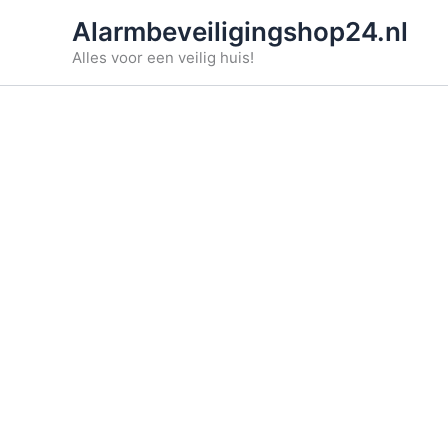
Ga
Alarmbeveiligingshop24.nl
naar
Alles voor een veilig huis!
de
inhoud