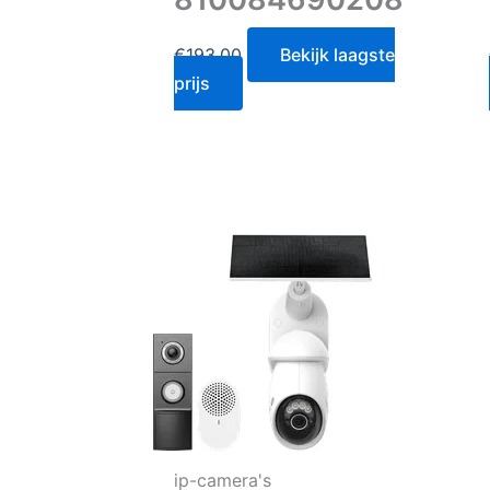
€
193.00
Bekijk laagste
prijs
ip-camera's