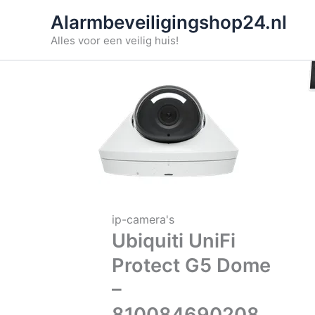
Ga
Alarmbeveiligingshop24.nl
naar
Alles voor een veilig huis!
de
inhoud
ip-camera's
Ubiquiti UniFi
Protect G5 Dome
–
810084690208