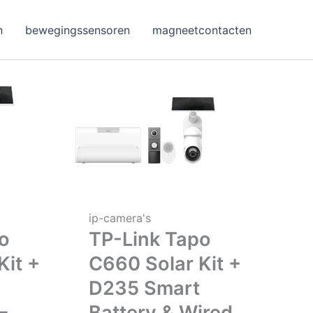
n
bewegingssensoren
magneetcontacten
ip-camera's
o
TP-Link Tapo
Kit +
C660 Solar Kit +
D235 Smart
–
Battery & Wired