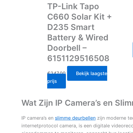
TP-Link Tapo
C660 Solar Kit +
D235 Smart
Battery & Wired
Doorbell –
6151129516508
€
247.00
Bekijk laagste
prijs
Wat Zijn IP Camera’s en Sli
IP camera’s en
slimme deurbellen
zijn moderne tec
internetprotocol camera, is een digitale videoreco