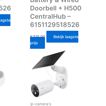
526
Doorbell + H500
CentralHub –
aagste
6151129518526
€
375.00
Bekijk laagste
prijs
ip-camera's