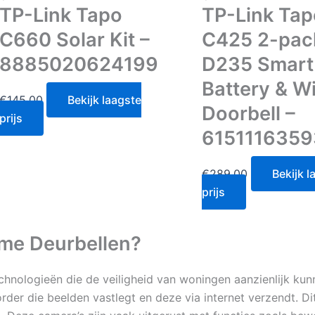
TP-Link Tapo
TP-Link Tap
C660 Solar Kit –
C425 2-pac
8885020624199
D235 Smart
Battery & W
€
145.00
Bekijk laagste
Doorbell –
prijs
615111635
€
289.00
Bekijk l
prijs
mme Deurbellen?
hnologieën die de veiligheid van woningen aanzienlijk kun
rder die beelden vastlegt en deze via internet verzendt. Dit