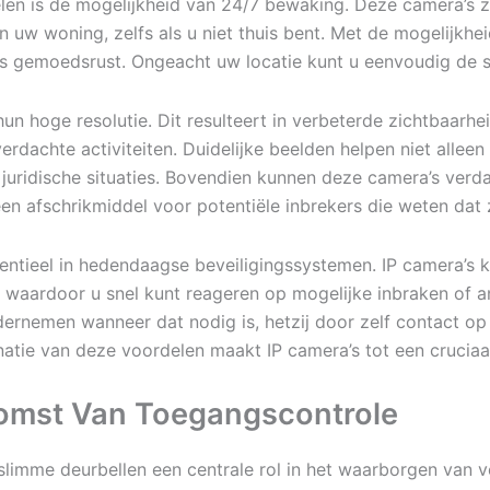
len is de mogelijkheid van 24/7 bewaking. Deze camera’s zi
n uw woning, zelfs als u niet thuis bent. Met de mogelijkhei
s gemoedsrust. Ongeacht uw locatie kunt u eenvoudig de s
un hoge resolutie. Dit resulteert in verbeterde zichtbaarhe
rdachte activiteiten. Duidelijke beelden helpen niet alleen 
 juridische situaties. Bovendien kunnen deze camera’s verd
en afschrikmiddel voor potentiële inbrekers die weten dat
entieel in hedendaagse beveiligingssystemen. IP camera’s
waardoor u snel kunt reageren op mogelijke inbraken of an
dernemen wanneer dat nodig is, hetzij door zelf contact op 
ie van deze voordelen maakt IP camera’s tot een cruciaal 
komst Van Toegangscontrole
slimme deurbellen een centrale rol in het waarborgen van 