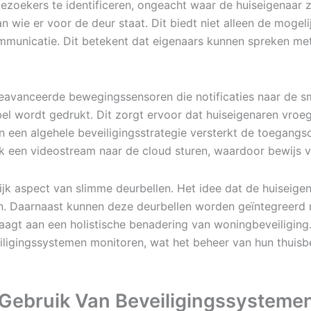
oekers te identificeren, ongeacht waar de huiseigenaar zi
an wie er voor de deur staat. Dit biedt niet alleen de mog
municatie. Dit betekent dat eigenaars kunnen spreken met h
geavanceerde bewegingssensoren die notificaties naar de 
bel wordt gedrukt. Dit zorgt ervoor dat huiseigenaren vr
n een algehele beveiligingsstrategie versterkt de toegangs
ok een videostream naar de cloud sturen, waardoor bewijs 
ijk aspect van slimme deurbellen. Het idee dat de huiseige
en. Daarnaast kunnen deze deurbellen worden geïntegreerd
raagt aan een holistische benadering van woningbeveiligin
ligingssystemen monitoren, wat het beheer van hun thuisbe
n Gebruik Van Beveiligingssysteme