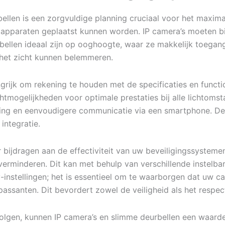
bellen is een zorgvuldige planning cruciaal voor het maximal
e apparaten geplaatst kunnen worden. IP camera’s moeten b
rbellen ideaal zijn op ooghoogte, waar ze makkelijk toega
 het zicht kunnen belemmeren.
ngrijk om rekening te houden met de specificaties en functi
htmogelijkheden voor optimale prestaties bij alle lichtom
ing en eenvoudigere communicatie via een smartphone. De
ntegratie.
ijdragen aan de effectiviteit van uw beveiligingssystemen.
erminderen. Dit kan met behulp van verschillende instelba
nstellingen; het is essentieel om te waarborgen dat uw ca
 passanten. Dit bevordert zowel de veiligheid als het respec
volgen, kunnen IP camera’s en slimme deurbellen een waarde