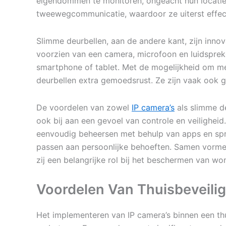
eigendommen te monitoren, ongeacht hun locatie.
tweewegcommunicatie, waardoor ze uiterst effectie
Slimme deurbellen, aan de andere kant, zijn inno
voorzien van een camera, microfoon en luidspre
smartphone of tablet. Met de mogelijkheid om m
deurbellen extra gemoedsrust. Ze zijn vaak ook 
De voordelen van zowel
IP camera’s
als slimme de
ook bij aan een gevoel van controle en veilighei
eenvoudig beheersen met behulp van apps en spra
passen aan persoonlijke behoeften. Samen vormen
zij een belangrijke rol bij het beschermen van w
Voordelen Van Thuisbeveilig
Het implementeren van IP camera’s binnen een th