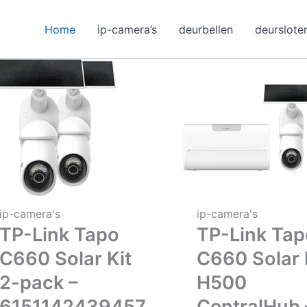
Home
ip-camera’s
deurbellen
deurslote
ip-camera's
ip-camera's
TP-Link Tapo
TP-Link Tap
C660 Solar Kit
C660 Solar 
2-pack –
H500
6151142439457
CentralHub 