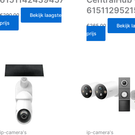
6151129521
€
290.00
Bekijk laagste
prijs
€
265.00
Bekijk l
prijs
ip-camera's
ip-camera's