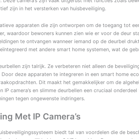
 Deze camera’s zijn vaak uitgerust met functies zoals bew
f zijn in het versterken van huisbeveiliging.
vatieve apparaten die zijn ontworpen om de toegang tot een
ker, waardoor bewoners kunnen zien wie er voor de deur s
eldingen te ontvangen wanneer iemand op de deurbel drukt
geïntegreerd met andere smart home systemen, wat de gebru
urbellen zijn talrijk. Ze verbeteren niet alleen de beveilig
d. Door deze apparaten te integreren in een smart home ec
akopdrachten. Dit maakt het gemakkelijker om de algehele
 IP camera’s en slimme deurbellen een cruciaal onderdeel
oningen tegen ongewenste indringers.
ing Met IP Camera’s
uisbeveiligingssysteem biedt tal van voordelen die de bes