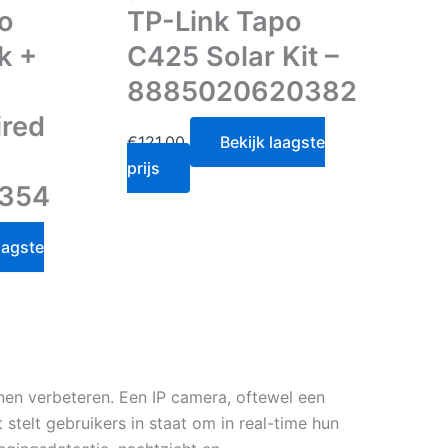
o
TP-Link Tapo
k +
C425 Solar Kit –
8885020620382
ired
€
121.00
Bekijk laagste
prijs
9354
aagste
nen verbeteren. Een IP camera, oftewel een
 stelt gebruikers in staat om in real-time hun