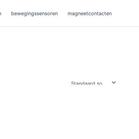
n
bewegingssensoren
magneetcontacten