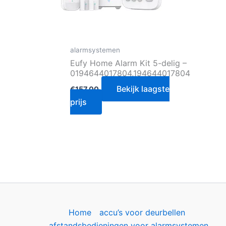
alarmsystemen
Eufy Home Alarm Kit 5-delig –
0194644017804,194644017804
Bekijk laagste
€
157.00
prijs
Home
accu’s voor deurbellen
afstandsbedieningen voor alarmsystemen