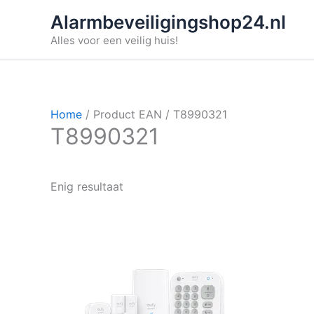
Ga
Alarmbeveiligingshop24.nl
naar
Alles voor een veilig huis!
de
inhoud
Home
/ Product EAN / T8990321
T8990321
Enig resultaat