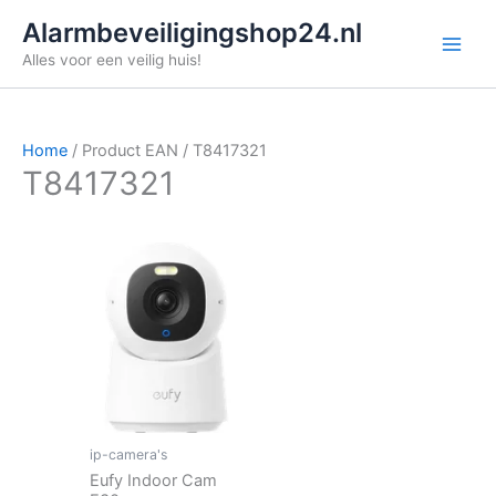
Ga
Alarmbeveiligingshop24.nl
naar
Alles voor een veilig huis!
de
inhoud
Home
/ Product EAN / T8417321
T8417321
ip-camera's
Eufy Indoor Cam