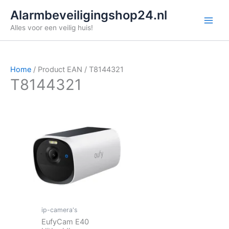
Ga
Alarmbeveiligingshop24.nl
naar
Alles voor een veilig huis!
de
inhoud
Home
/ Product EAN / T8144321
T8144321
ip-camera's
EufyCam E40