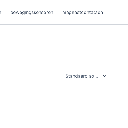
n
bewegingssensoren
magneetcontacten