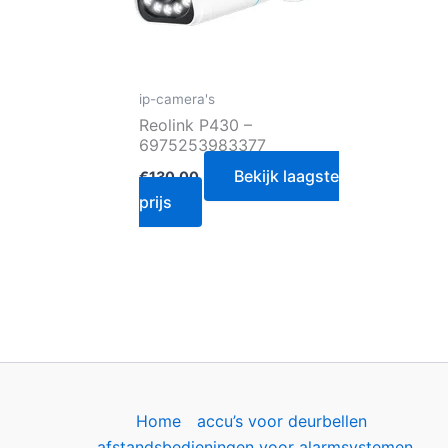
ip-camera's
Reolink P430 –
6975253983377
Bekijk laagste
€
130.00
prijs
Home
accu’s voor deurbellen
afstandsbedieningen voor alarmsystemen