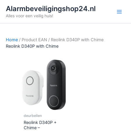
Ga
Alarmbeveiligingshop24.nl
naar
Alles voor een veilig huis!
de
inhoud
Home
/ Product EAN / Reolink D340P with Chime
Reolink D340P with Chime
deurbellen
Reolink D340P +
Chime –