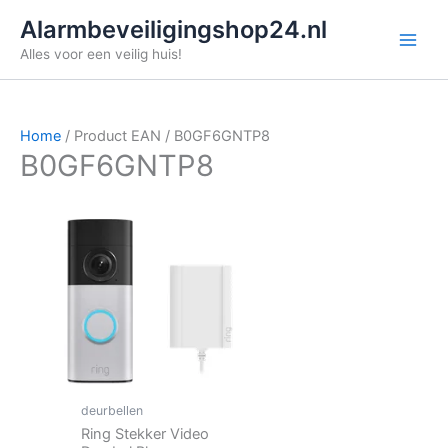
Ga
Alarmbeveiligingshop24.nl
naar
Alles voor een veilig huis!
de
inhoud
Home
/ Product EAN / B0GF6GNTP8
B0GF6GNTP8
deurbellen
Ring Stekker Video