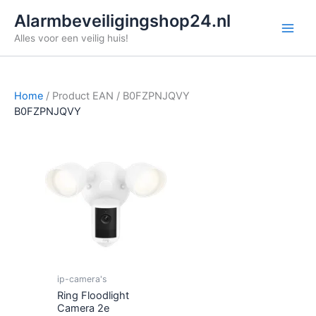
Ga
Alarmbeveiligingshop24.nl
naar
Alles voor een veilig huis!
de
inhoud
Home
/ Product EAN / B0FZPNJQVY
B0FZPNJQVY
ip-camera's
Ring Floodlight
Camera 2e