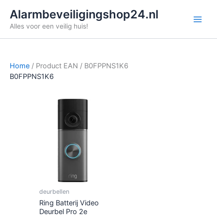
Ga
Alarmbeveiligingshop24.nl
naar
Alles voor een veilig huis!
de
inhoud
Home
/ Product EAN / B0FPPNS1K6
B0FPPNS1K6
deurbellen
Ring Batterij Video
Deurbel Pro 2e