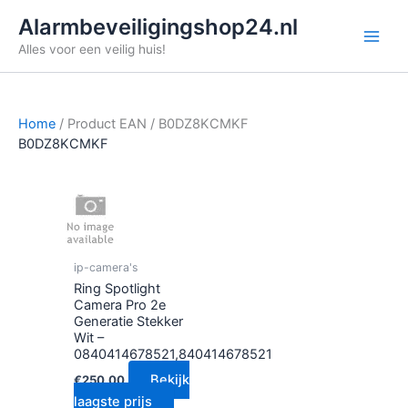
Ga
Alarmbeveiligingshop24.nl
naar
Alles voor een veilig huis!
de
inhoud
Home
/ Product EAN / B0DZ8KCMKF
B0DZ8KCMKF
ip-camera's
Ring Spotlight
Camera Pro 2e
Generatie Stekker
Wit –
0840414678521,840414678521
Bekijk
€
250.00
laagste prijs