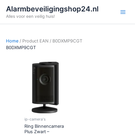
Ga
Alarmbeveiligingshop24.nl
naar
Alles voor een veilig huis!
de
inhoud
Home
/ Product EAN / B0DXMP9CGT
B0DXMP9CGT
ip-camera's
Ring Binnencamera
Plus Zwart –