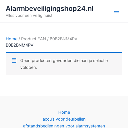
Ga
Alarmbeveiligingshop24.nl
naar
Alles voor een veilig huis!
de
inhoud
Home
/ Product EAN / B0B2BNM4PV
B0B2BNM4PV
Geen producten gevonden die aan je selectie
voldoen.
Home
accu’s voor deurbellen
afstandsbedieningen voor alarmsystemen