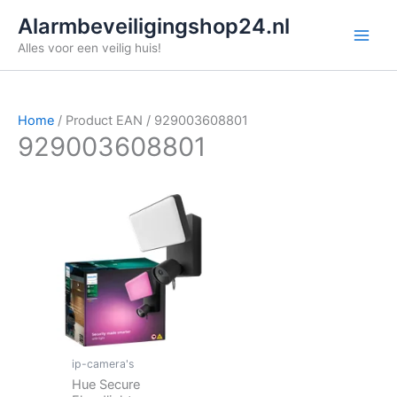
Ga
Alarmbeveiligingshop24.nl
naar
Alles voor een veilig huis!
de
inhoud
Home
/ Product EAN / 929003608801
929003608801
ip-camera's
Hue Secure