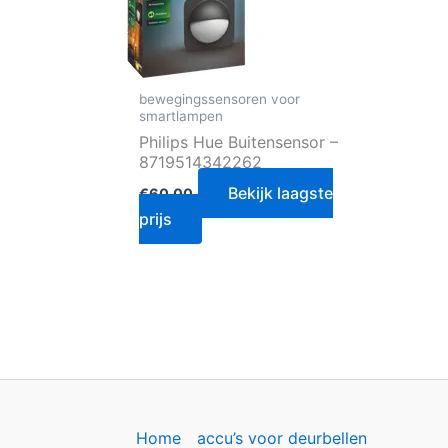
bewegingssensoren voor
smartlampen
Philips Hue Buitensensor –
8719514342262
Bekijk laagste
€
60.00
prijs
Home
accu’s voor deurbellen