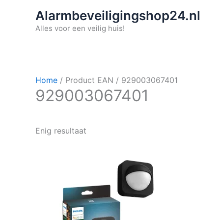
Ga
Alarmbeveiligingshop24.nl
naar
Alles voor een veilig huis!
de
inhoud
Home
/ Product EAN / 929003067401
929003067401
Enig resultaat