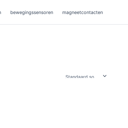
n
bewegingssensoren
magneetcontacten