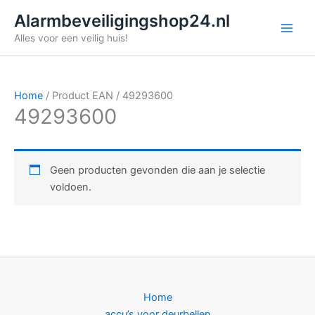
Ga
Alarmbeveiligingshop24.nl
naar
Alles voor een veilig huis!
de
inhoud
Home
/ Product EAN / 49293600
49293600
Geen producten gevonden die aan je selectie
voldoen.
Home
accu’s voor deurbellen